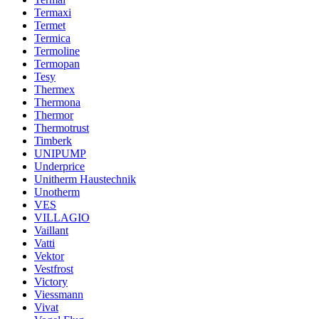
Termaxi
Termet
Termica
Termoline
Termopan
Tesy
Thermex
Thermona
Thermor
Thermotrust
Timberk
UNIPUMP
Underprice
Unitherm Haustechnik
Unotherm
VES
VILLAGIO
Vaillant
Vatti
Vektor
Vestfrost
Victory
Viessmann
Vivat