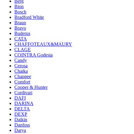
Berg
Bion
Bosch
Bradford White
Braun
Bravo
Buderus
CATA
CHAFFOTEAUX&MAURY
CLAGE
COINTRA Godesia
Candy
Cerosa
Chaika
Chappee
Comfort
Cooper & Hunter
Cordivari
DAFI
DARINA
DELTA
DEXP
Daikin
Danfoss
Darya