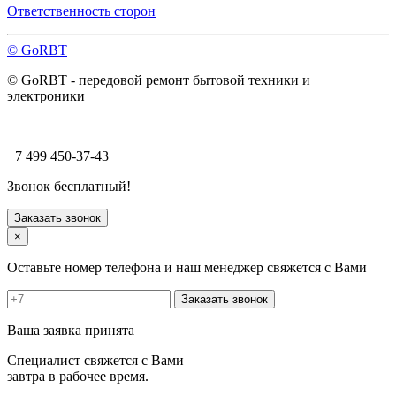
Павловский Посад
Ответственность сторон
Пересвет
Подольск
© GoRBT
Протвино
Пушкино
© GoRBT - передовой ремонт бытовой техники и
Пущино
электроники
Раменское
Реутов
Рошаль
Руза
+7 499 450-37-43
Сергиев Посад
Серпухов
Звонок бесплатный!
Солнечногорск
Старая Купавна
Заказать звонок
Ступино
×
Талдом
Троицк
Оставьте номер телефона и наш менеджер свяжется с Вами
Фрязино
Химки
Заказать звонок
Хотьково
Черноголовка
Ваша заявка принята
Чехов
Шатура
Специалист свяжется с Вами
Щелково
завтра в рабочее время.
Щербинка