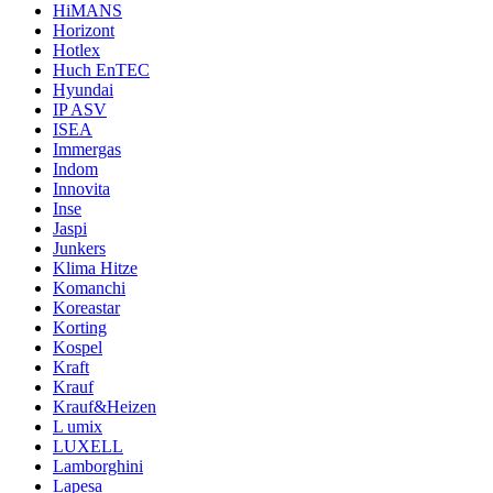
HiMANS
Horizont
Hotlex
Huch EnTEC
Hyundai
IP ASV
ISEA
Immergas
Indom
Innovita
Inse
Jaspi
Junkers
Klima Hitze
Komanchi
Koreastar
Korting
Kospel
Kraft
Krauf
Krauf&Heizen
L umix
LUXELL
Lamborghini
Lapesa