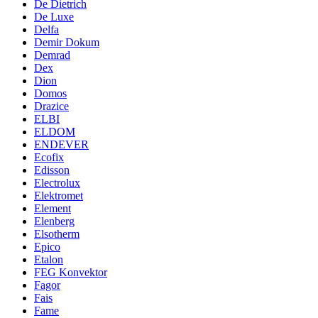
De Dietrich
De Luxe
Delfa
Demir Dokum
Demrad
Dex
Dion
Domos
Drazice
ELBI
ELDOM
ENDEVER
Ecofix
Edisson
Electrolux
Elektromet
Element
Elenberg
Elsotherm
Epico
Etalon
FEG Konvektor
Fagor
Fais
Fame