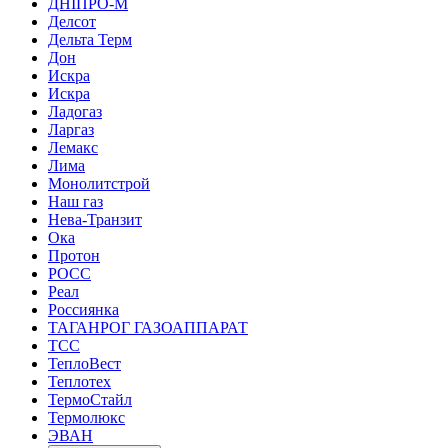
ДНІПРО-М
Делсот
Дельта Терм
Дон
Искра
Искра
Ладогаз
Ларгаз
Лемакс
Лима
Монолитстрой
Наш газ
Нева-Транзит
Ока
Протон
РОСС
Реал
Россиянка
ТАГАНРОГ ГАЗОАППАРАТ
ТСС
ТеплоВест
Теплотех
ТермоСтайл
Термолюкс
ЭВАН