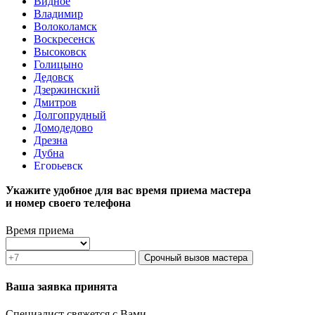
Видное
Владимир
Волоколамск
Воскресенск
Высоковск
Голицыно
Дедовск
Дзержинский
Дмитров
Долгопрудный
Домодедово
Дрезна
Дубна
Егорьевск
Железнодорожный
Укажите удобное для вас время приема мастера
Жуковский
и номер своего телефона
Зарайск
Звенигород
Зеленоград
Время приема
Ивантеевка
Истра
Срочный вызов мастера
Кашира
Климовск
Ваша заявка принята
Клин
Коломна
Специалист свяжется с Вами