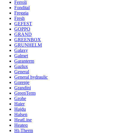
Ferroli
Fondital
Freggia
Fresh
GEFEST
GOPPO
GRAND
GREENBOX
GRUNHELM
Galaxy
Galmet
Garanterm
Gazlux
General
General hydraulic
Gorenje
Grandini
GreenTerm
Grohe
Haier
Hajdu
Halsen
HeatLine
Heateq
Hi-Therm