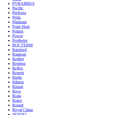
PYRAMIDA
Pacific
Perfezza
Perla
Platinum
Polar Heat
Polaris
Power
Protherm
ROCTERM
Rainford
Rankom
Redber
Redring
Reflex
Regent
Riello
Rihters
Rinnai
Roca
Roda
Rotex
Round
Royal Clima
SENSEI