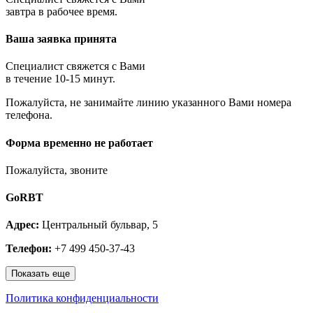
Королёв
завтра в рабочее время.
Котельники
Красноармейск
Ваша заявка принята
Красногорск
Краснозаводск
Краснознаменск
Специалист свяжется с Вами
Кубинка
в течение 10-15 минут.
Куровское
Пожалуйста, не занимайте линию указанного Вами номера
Ликино-Дулёво
телефона.
Лобня
Лосино-Петровский
Луховицы
Форма временно не работает
Лыткарино
Люберцы
Пожалуйста, звоните
Малаховка
Можайск
GoRBT
Москва и МО
Мытищи
Адрес:
Центральный бульвар, 5
Наро-Фоминск
Нахабино
Телефон:
+7 499 450-37-43
Ногинск
Одинцово
Показать еще
Ожерелье
Озёры
Политика конфиденциальности
Орехово-Зуево