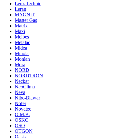
Lenz Technic
Leran
MAGNIT
Master Gas
Matrix
Maxi
Meibes
Metalac
Midea
Minola
Monlan
Mora
NORD
NORDTRON
Neckar
NeoClima
Neva
Nibe-Biawar
Nofer
Novatec
O.M.B.
OSKO
OSO
OTGON
Oasis