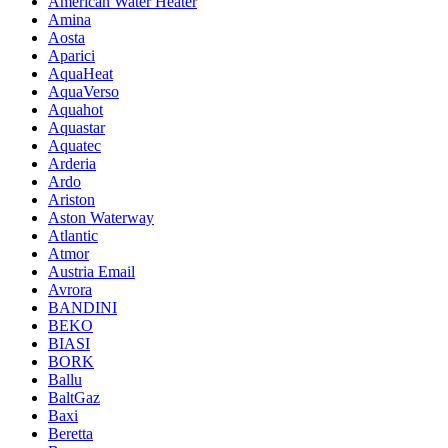
American Water Heater
Amina
Aosta
Aparici
AquaHeat
AquaVerso
Aquahot
Aquastar
Aquatec
Arderia
Ardo
Ariston
Aston Waterway
Atlantic
Atmor
Austria Email
Avrora
BANDINI
BEKO
BIASI
BORK
Ballu
BaltGaz
Baxi
Beretta