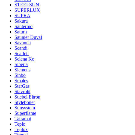
STEELSUN
SUPERLUX
SUPRA
Sakura
Santermo
Saturn
Saunier Duval
Savanna
Scandi
Scarlett
Selena Ko
Siberia
Siemens
Sinbo
Smales
StarGas
Stavrolit
Stiebel Eltron
Styleboiler
Sunsystem
Superflame
Tatramat
Teplo
Teplox
Termal