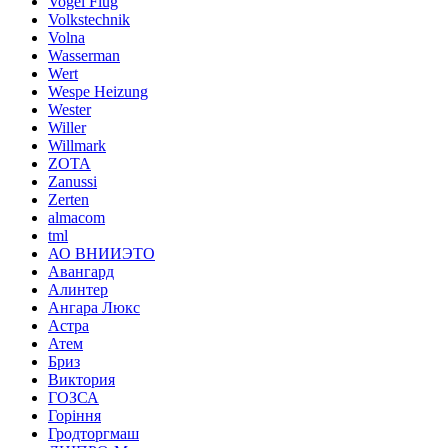
Vogel Flug
Volkstechnik
Volna
Wasserman
Wert
Wespe Heizung
Wester
Willer
Willmark
ZOTA
Zanussi
Zerten
almacom
tml
АО ВНИИЭТО
Авангард
Алинтер
Ангара Люкс
Астра
Атем
Бриз
Виктория
ГОЗСА
Горіння
Гродторгмаш