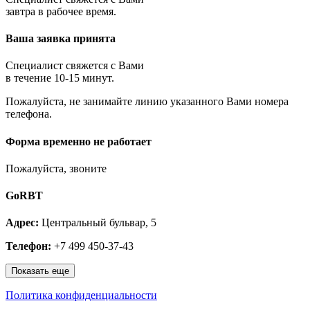
Королёв
завтра в рабочее время.
Котельники
Красноармейск
Ваша заявка принята
Красногорск
Краснозаводск
Краснознаменск
Специалист свяжется с Вами
Кубинка
в течение 10-15 минут.
Куровское
Пожалуйста, не занимайте линию указанного Вами номера
Ликино-Дулёво
телефона.
Лобня
Лосино-Петровский
Луховицы
Форма временно не работает
Лыткарино
Люберцы
Пожалуйста, звоните
Малаховка
Можайск
GoRBT
Москва и МО
Мытищи
Адрес:
Центральный бульвар, 5
Наро-Фоминск
Нахабино
Телефон:
+7 499 450-37-43
Ногинск
Одинцово
Показать еще
Ожерелье
Озёры
Политика конфиденциальности
Орехово-Зуево