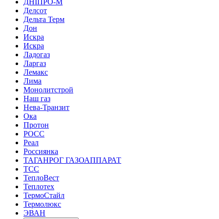
ДНІПРО-М
Делсот
Дельта Терм
Дон
Искра
Искра
Ладогаз
Ларгаз
Лемакс
Лима
Монолитстрой
Наш газ
Нева-Транзит
Ока
Протон
РОСС
Реал
Россиянка
ТАГАНРОГ ГАЗОАППАРАТ
ТСС
ТеплоВест
Теплотех
ТермоСтайл
Термолюкс
ЭВАН