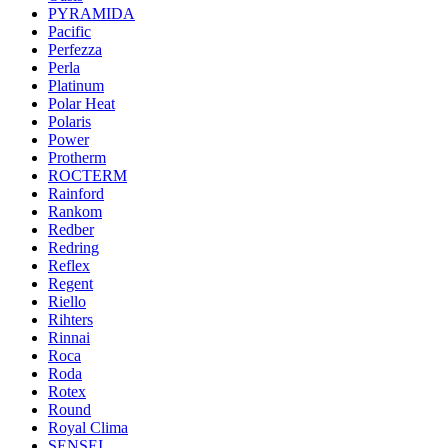
PYRAMIDA
Pacific
Perfezza
Perla
Platinum
Polar Heat
Polaris
Power
Protherm
ROCTERM
Rainford
Rankom
Redber
Redring
Reflex
Regent
Riello
Rihters
Rinnai
Roca
Roda
Rotex
Round
Royal Clima
SENSEI