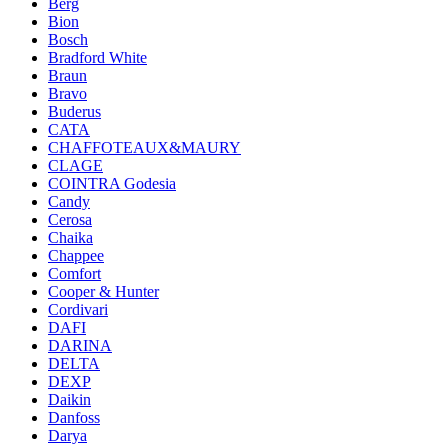
Berg
Bion
Bosch
Bradford White
Braun
Bravo
Buderus
CATA
CHAFFOTEAUX&MAURY
CLAGE
COINTRA Godesia
Candy
Cerosa
Chaika
Chappee
Comfort
Cooper & Hunter
Cordivari
DAFI
DARINA
DELTA
DEXP
Daikin
Danfoss
Darya