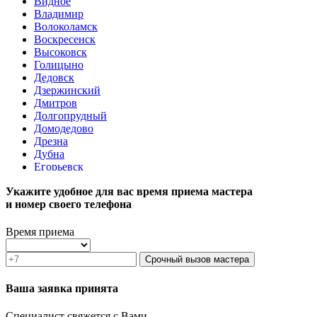
Видное
Владимир
Волоколамск
Воскресенск
Высоковск
Голицыно
Дедовск
Дзержинский
Дмитров
Долгопрудный
Домодедово
Дрезна
Дубна
Егорьевск
Железнодорожный
Укажите удобное для вас время приема мастера
Жуковский
и номер своего телефона
Зарайск
Звенигород
Зеленоград
Время приема
Ивантеевка
Истра
Срочный вызов мастера
Кашира
Климовск
Ваша заявка принята
Клин
Коломна
Специалист свяжется с Вами