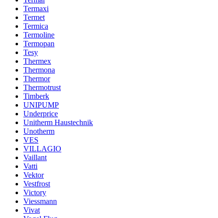
Termaxi
Termet
Termica
Termoline
Termopan
Tesy
Thermex
Thermona
Thermor
Thermotrust
Timberk
UNIPUMP
Underprice
Unitherm Haustechnik
Unotherm
VES
VILLAGIO
Vaillant
Vatti
Vektor
Vestfrost
Victory
Viessmann
Vivat