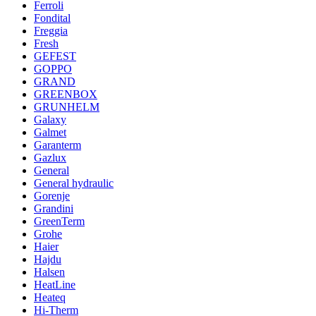
Ferroli
Fondital
Freggia
Fresh
GEFEST
GOPPO
GRAND
GREENBOX
GRUNHELM
Galaxy
Galmet
Garanterm
Gazlux
General
General hydraulic
Gorenje
Grandini
GreenTerm
Grohe
Haier
Hajdu
Halsen
HeatLine
Heateq
Hi-Therm