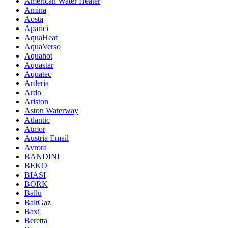
American Water Heater
Amina
Aosta
Aparici
AquaHeat
AquaVerso
Aquahot
Aquastar
Aquatec
Arderia
Ardo
Ariston
Aston Waterway
Atlantic
Atmor
Austria Email
Avrora
BANDINI
BEKO
BIASI
BORK
Ballu
BaltGaz
Baxi
Beretta