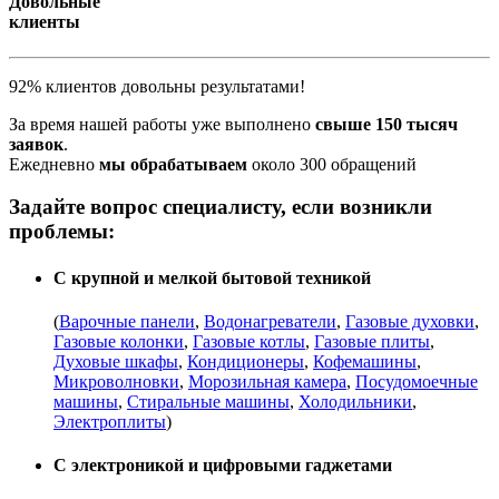
Довольные
клиенты
92% клиентов довольны результатами!
За время нашей работы уже выполнено
свыше 150 тысяч
заявок
.
Ежедневно
мы обрабатываем
около 300 обращений
Задайте вопрос специалисту, если возникли
проблемы:
С крупной и мелкой бытовой техникой
(
Варочные панели
,
Водонагреватели
,
Газовые духовки
,
Газовые колонки
,
Газовые котлы
,
Газовые плиты
,
Духовые шкафы
,
Кондиционеры
,
Кофемашины
,
Микроволновки
,
Морозильная камера
,
Посудомоечные
машины
,
Стиральные машины
,
Холодильники
,
Электроплиты
)
С электроникой и цифровыми гаджетами