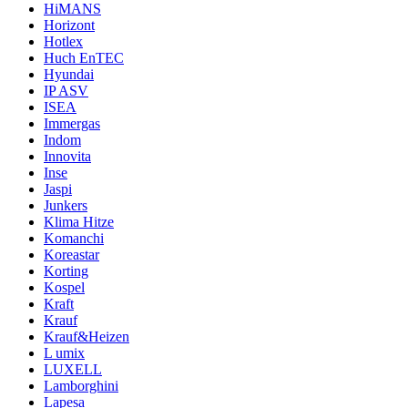
HiMANS
Horizont
Hotlex
Huch EnTEC
Hyundai
IP ASV
ISEA
Immergas
Indom
Innovita
Inse
Jaspi
Junkers
Klima Hitze
Komanchi
Koreastar
Korting
Kospel
Kraft
Krauf
Krauf&Heizen
L umix
LUXELL
Lamborghini
Lapesa