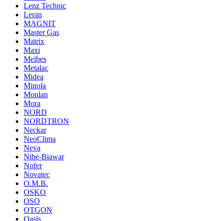
Lenz Technic
Leran
MAGNIT
Master Gas
Matrix
Maxi
Meibes
Metalac
Midea
Minola
Monlan
Mora
NORD
NORDTRON
Neckar
NeoClima
Neva
Nibe-Biawar
Nofer
Novatec
O.M.B.
OSKO
OSO
OTGON
Oasis