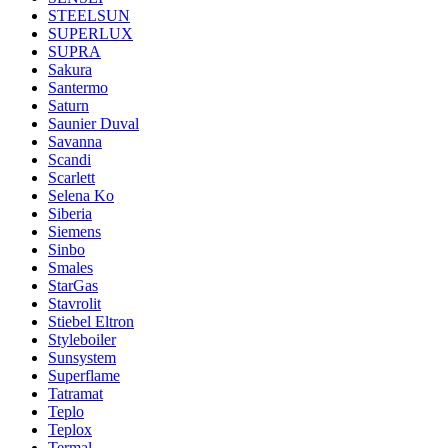
STEELSUN
SUPERLUX
SUPRA
Sakura
Santermo
Saturn
Saunier Duval
Savanna
Scandi
Scarlett
Selena Ko
Siberia
Siemens
Sinbo
Smales
StarGas
Stavrolit
Stiebel Eltron
Styleboiler
Sunsystem
Superflame
Tatramat
Teplo
Teplox
Termal