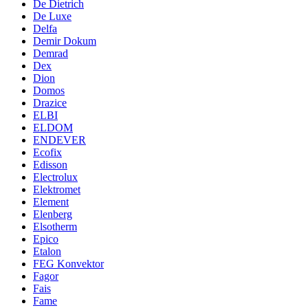
De Dietrich
De Luxe
Delfa
Demir Dokum
Demrad
Dex
Dion
Domos
Drazice
ELBI
ELDOM
ENDEVER
Ecofix
Edisson
Electrolux
Elektromet
Element
Elenberg
Elsotherm
Epico
Etalon
FEG Konvektor
Fagor
Fais
Fame