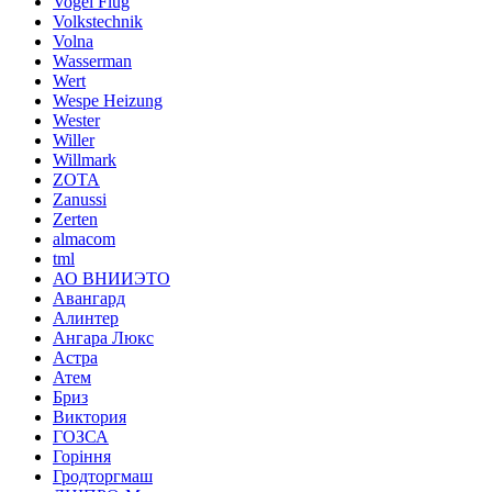
Vogel Flug
Volkstechnik
Volna
Wasserman
Wert
Wespe Heizung
Wester
Willer
Willmark
ZOTA
Zanussi
Zerten
almacom
tml
АО ВНИИЭТО
Авангард
Алинтер
Ангара Люкс
Астра
Атем
Бриз
Виктория
ГОЗСА
Горіння
Гродторгмаш