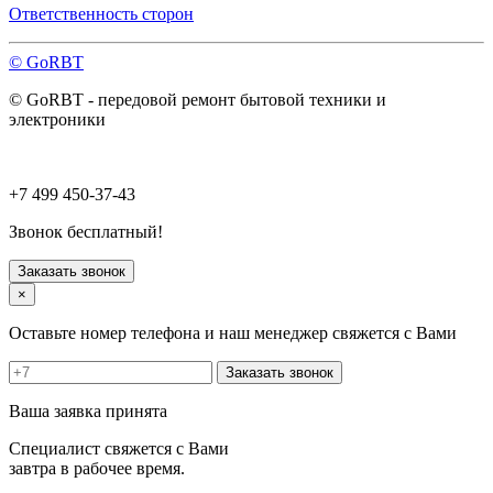
Павловский Посад
Ответственность сторон
Пересвет
Подольск
© GoRBT
Протвино
Пушкино
© GoRBT - передовой ремонт бытовой техники и
Пущино
электроники
Раменское
Реутов
Рошаль
Руза
+7 499 450-37-43
Сергиев Посад
Серпухов
Звонок бесплатный!
Солнечногорск
Старая Купавна
Заказать звонок
Ступино
×
Талдом
Троицк
Оставьте номер телефона и наш менеджер свяжется с Вами
Фрязино
Химки
Заказать звонок
Хотьково
Черноголовка
Ваша заявка принята
Чехов
Шатура
Специалист свяжется с Вами
Щелково
завтра в рабочее время.
Щербинка