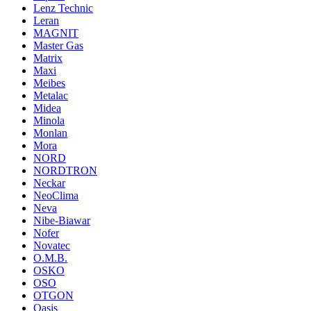
Lenz Technic
Leran
MAGNIT
Master Gas
Matrix
Maxi
Meibes
Metalac
Midea
Minola
Monlan
Mora
NORD
NORDTRON
Neckar
NeoClima
Neva
Nibe-Biawar
Nofer
Novatec
O.M.B.
OSKO
OSO
OTGON
Oasis