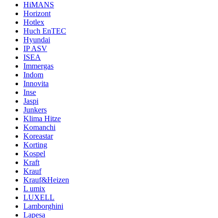
HiMANS
Horizont
Hotlex
Huch EnTEC
Hyundai
IP ASV
ISEA
Immergas
Indom
Innovita
Inse
Jaspi
Junkers
Klima Hitze
Komanchi
Koreastar
Korting
Kospel
Kraft
Krauf
Krauf&Heizen
L umix
LUXELL
Lamborghini
Lapesa