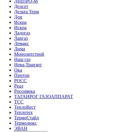
ДНІПРО-М
Делсот
Дельта Терм
Дон
Искра
Искра
Ладогаз
Ларгаз
Лемакс
Лима
Монолитстрой
Наш газ
Нева-Транзит
Ока
Протон
РОСС
Реал
Россиянка
ТАГАНРОГ ГАЗОАППАРАТ
ТСС
ТеплоВест
Теплотех
ТермоСтайл
Термолюкс
ЭВАН