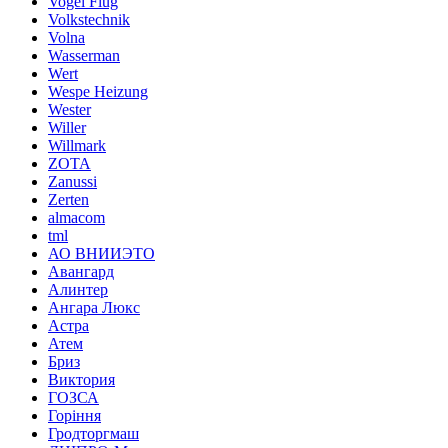
Vogel Flug
Volkstechnik
Volna
Wasserman
Wert
Wespe Heizung
Wester
Willer
Willmark
ZOTA
Zanussi
Zerten
almacom
tml
АО ВНИИЭТО
Авангард
Алинтер
Ангара Люкс
Астра
Атем
Бриз
Виктория
ГОЗСА
Горіння
Гродторгмаш