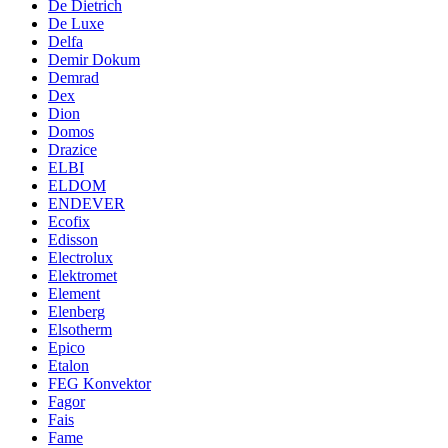
De Dietrich
De Luxe
Delfa
Demir Dokum
Demrad
Dex
Dion
Domos
Drazice
ELBI
ELDOM
ENDEVER
Ecofix
Edisson
Electrolux
Elektromet
Element
Elenberg
Elsotherm
Epico
Etalon
FEG Konvektor
Fagor
Fais
Fame