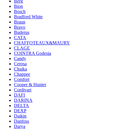
Berg
Bion
Bosch
Bradford White
Braun
Bravo
Buderus
CATA
CHAFFOTEAUX&MAURY
CLAGE
COINTRA Godesia
Candy
Cerosa
Chaika
Chappee
Comfort
Cooper & Hunter
Cordivari
DAFI
DARINA
DELTA
DEXP
Daikin
Danfoss
Darya