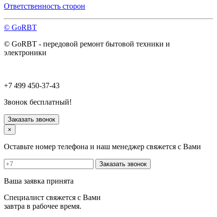
Павловский Посад
Ответственность сторон
Пересвет
Подольск
© GoRBT
Протвино
Пушкино
© GoRBT - передовой ремонт бытовой техники и
Пущино
электроники
Раменское
Реутов
Рошаль
Руза
+7 499 450-37-43
Сергиев Посад
Серпухов
Звонок бесплатный!
Солнечногорск
Старая Купавна
Заказать звонок
Ступино
×
Талдом
Троицк
Оставьте номер телефона и наш менеджер свяжется с Вами
Фрязино
Химки
Заказать звонок
Хотьково
Черноголовка
Ваша заявка принята
Чехов
Шатура
Специалист свяжется с Вами
Щелково
завтра в рабочее время.
Щербинка