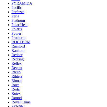
PYRAMIDA
Pacific
Perfezza
Perla
Platinum
Polar Heat
Polaris
Power
Protherm
ROCTERM
Rainford
Rankom
Redber
Redring
Reflex
Regent
Riello
Rihters
Rinnai
Roca
Roda
Rotex
Round
Royal Clima
SENSEI