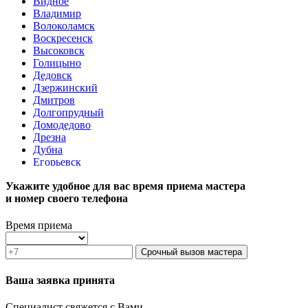
Видное
Владимир
Волоколамск
Воскресенск
Высоковск
Голицыно
Дедовск
Дзержинский
Дмитров
Долгопрудный
Домодедово
Дрезна
Дубна
Егорьевск
Железнодорожный
Укажите удобное для вас время приема мастера
Жуковский
и номер своего телефона
Зарайск
Звенигород
Зеленоград
Время приема
Ивантеевка
Истра
Срочный вызов мастера
Кашира
Климовск
Ваша заявка принята
Клин
Коломна
Специалист свяжется с Вами