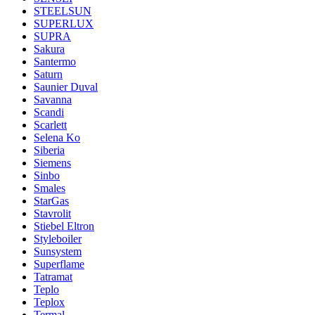
STEELSUN
SUPERLUX
SUPRA
Sakura
Santermo
Saturn
Saunier Duval
Savanna
Scandi
Scarlett
Selena Ko
Siberia
Siemens
Sinbo
Smales
StarGas
Stavrolit
Stiebel Eltron
Styleboiler
Sunsystem
Superflame
Tatramat
Teplo
Teplox
Termal