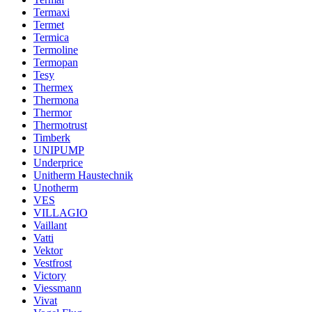
Termaxi
Termet
Termica
Termoline
Termopan
Tesy
Thermex
Thermona
Thermor
Thermotrust
Timberk
UNIPUMP
Underprice
Unitherm Haustechnik
Unotherm
VES
VILLAGIO
Vaillant
Vatti
Vektor
Vestfrost
Victory
Viessmann
Vivat