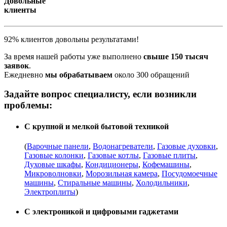
Довольные
клиенты
92% клиентов довольны результатами!
За время нашей работы уже выполнено
свыше 150 тысяч
заявок
.
Ежедневно
мы обрабатываем
около 300 обращений
Задайте вопрос специалисту, если возникли
проблемы:
С крупной и мелкой бытовой техникой
(
Варочные панели
,
Водонагреватели
,
Газовые духовки
,
Газовые колонки
,
Газовые котлы
,
Газовые плиты
,
Духовые шкафы
,
Кондиционеры
,
Кофемашины
,
Микроволновки
,
Морозильная камера
,
Посудомоечные
машины
,
Стиральные машины
,
Холодильники
,
Электроплиты
)
С электроникой и цифровыми гаджетами