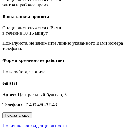
Королёв
завтра в рабочее время.
Котельники
Красноармейск
Ваша заявка принята
Красногорск
Краснозаводск
Краснознаменск
Специалист свяжется с Вами
Кубинка
в течение 10-15 минут.
Куровское
Пожалуйста, не занимайте линию указанного Вами номера
Ликино-Дулёво
телефона.
Лобня
Лосино-Петровский
Луховицы
Форма временно не работает
Лыткарино
Люберцы
Пожалуйста, звоните
Малаховка
Можайск
GoRBT
Москва и МО
Мытищи
Адрес:
Центральный бульвар, 5
Наро-Фоминск
Нахабино
Телефон:
+7 499 450-37-43
Ногинск
Одинцово
Показать еще
Ожерелье
Озёры
Политика конфиденциальности
Орехово-Зуево