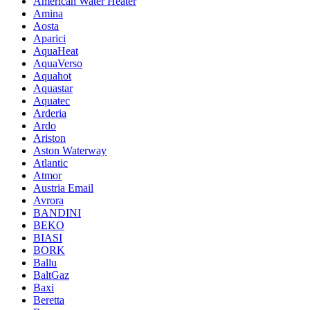
American Water Heater
Amina
Aosta
Aparici
AquaHeat
AquaVerso
Aquahot
Aquastar
Aquatec
Arderia
Ardo
Ariston
Aston Waterway
Atlantic
Atmor
Austria Email
Avrora
BANDINI
BEKO
BIASI
BORK
Ballu
BaltGaz
Baxi
Beretta