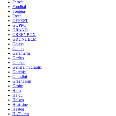
Ferroli
Fondital
Freggia
Fresh
GEFEST
GOPPO
GRAND
GREENBOX
GRUNHELM
Galaxy
Galmet
Garanterm
Gazlux
General
General hydraulic
Gorenje
Grandini
GreenTerm
Grohe
Haier
Hajdu
Halsen
HeatLine
Heateq
Hi-Therm