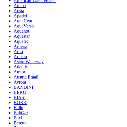
American Water Heater
Amina
Aosta
Aparici
AquaHeat
AquaVerso
Aquahot
Aquastar
Aquatec
Arderia
Ardo
Ariston
Aston Waterway
Atlantic
Atmor
Austria Email
Avrora
BANDINI
BEKO
BIASI
BORK
Ballu
BaltGaz
Baxi
Beretta