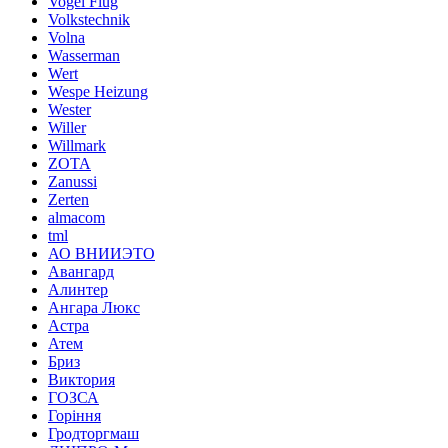
Vogel Flug
Volkstechnik
Volna
Wasserman
Wert
Wespe Heizung
Wester
Willer
Willmark
ZOTA
Zanussi
Zerten
almacom
tml
АО ВНИИЭТО
Авангард
Алинтер
Ангара Люкс
Астра
Атем
Бриз
Виктория
ГОЗСА
Горіння
Гродторгмаш