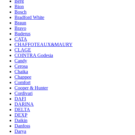
Berg
Bion
Bosch
Bradford White
Braun
Bravo
Buderus
CATA
CHAFFOTEAUX&MAURY
CLAGE
COINTRA Godesia
Candy
Cerosa
Chaika
Chappee
Comfort
Cooper & Hunter
Cordivari
DAFI
DARINA
DELTA
DEXP
Daikin
Danfoss
Darya