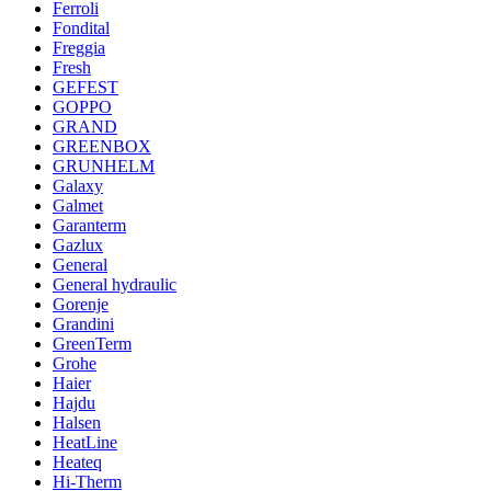
Ferroli
Fondital
Freggia
Fresh
GEFEST
GOPPO
GRAND
GREENBOX
GRUNHELM
Galaxy
Galmet
Garanterm
Gazlux
General
General hydraulic
Gorenje
Grandini
GreenTerm
Grohe
Haier
Hajdu
Halsen
HeatLine
Heateq
Hi-Therm