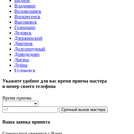
Видное
Владимир
Волоколамск
Воскресенск
Высоковск
Голицыно
Дедовск
Дзержинский
Дмитров
Долгопрудный
Домодедово
Дрезна
Дубна
Егорьевск
Железнодорожный
Укажите удобное для вас время приема мастера
Жуковский
и номер своего телефона
Зарайск
Звенигород
Зеленоград
Время приема
Ивантеевка
Истра
Срочный вызов мастера
Кашира
Климовск
Ваша заявка принята
Клин
Коломна
Специалист свяжется с Вами