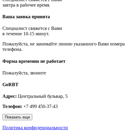
Королёв
завтра в рабочее время.
Котельники
Красноармейск
Ваша заявка принята
Красногорск
Краснозаводск
Краснознаменск
Специалист свяжется с Вами
Кубинка
в течение 10-15 минут.
Куровское
Пожалуйста, не занимайте линию указанного Вами номера
Ликино-Дулёво
телефона.
Лобня
Лосино-Петровский
Луховицы
Форма временно не работает
Лыткарино
Люберцы
Пожалуйста, звоните
Малаховка
Можайск
GoRBT
Москва и МО
Мытищи
Адрес:
Центральный бульвар, 5
Наро-Фоминск
Нахабино
Телефон:
+7 499 450-37-43
Ногинск
Одинцово
Показать еще
Ожерелье
Озёры
Политика конфиденциальности
Орехово-Зуево