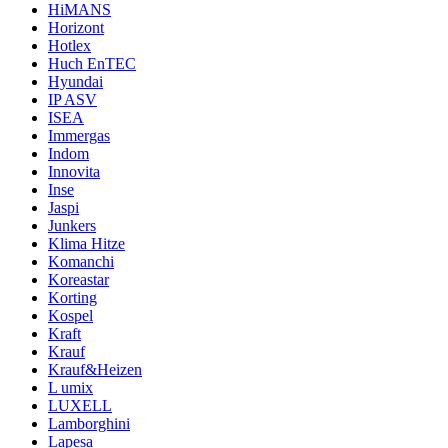
HiMANS
Horizont
Hotlex
Huch EnTEC
Hyundai
IP ASV
ISEA
Immergas
Indom
Innovita
Inse
Jaspi
Junkers
Klima Hitze
Komanchi
Koreastar
Korting
Kospel
Kraft
Krauf
Krauf&Heizen
L umix
LUXELL
Lamborghini
Lapesa