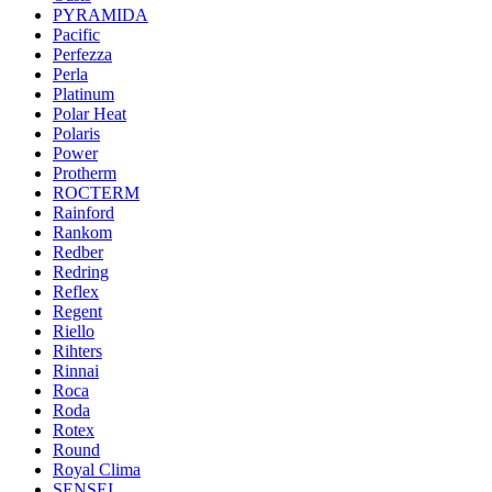
PYRAMIDA
Pacific
Perfezza
Perla
Platinum
Polar Heat
Polaris
Power
Protherm
ROCTERM
Rainford
Rankom
Redber
Redring
Reflex
Regent
Riello
Rihters
Rinnai
Roca
Roda
Rotex
Round
Royal Clima
SENSEI