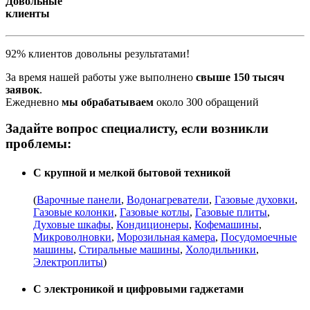
Довольные
клиенты
92% клиентов довольны результатами!
За время нашей работы уже выполнено
свыше 150 тысяч
заявок
.
Ежедневно
мы обрабатываем
около 300 обращений
Задайте вопрос специалисту, если возникли
проблемы:
С крупной и мелкой бытовой техникой
(
Варочные панели
,
Водонагреватели
,
Газовые духовки
,
Газовые колонки
,
Газовые котлы
,
Газовые плиты
,
Духовые шкафы
,
Кондиционеры
,
Кофемашины
,
Микроволновки
,
Морозильная камера
,
Посудомоечные
машины
,
Стиральные машины
,
Холодильники
,
Электроплиты
)
С электроникой и цифровыми гаджетами