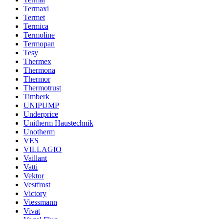
Termaxi
Termet
Termica
Termoline
Termopan
Tesy
Thermex
Thermona
Thermor
Thermotrust
Timberk
UNIPUMP
Underprice
Unitherm Haustechnik
Unotherm
VES
VILLAGIO
Vaillant
Vatti
Vektor
Vestfrost
Victory
Viessmann
Vivat