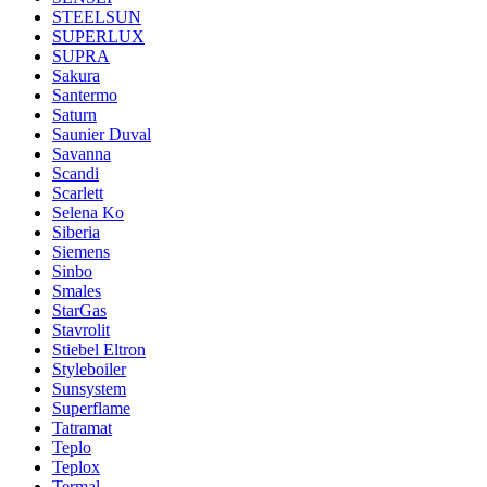
STEELSUN
SUPERLUX
SUPRA
Sakura
Santermo
Saturn
Saunier Duval
Savanna
Scandi
Scarlett
Selena Ko
Siberia
Siemens
Sinbo
Smales
StarGas
Stavrolit
Stiebel Eltron
Styleboiler
Sunsystem
Superflame
Tatramat
Teplo
Teplox
Termal