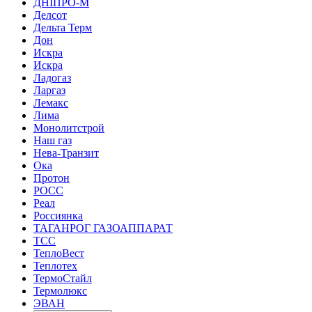
ДНІПРО-М
Делсот
Дельта Терм
Дон
Искра
Искра
Ладогаз
Ларгаз
Лемакс
Лима
Монолитстрой
Наш газ
Нева-Транзит
Ока
Протон
РОСС
Реал
Россиянка
ТАГАНРОГ ГАЗОАППАРАТ
ТСС
ТеплоВест
Теплотех
ТермоСтайл
Термолюкс
ЭВАН