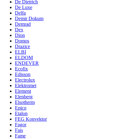
De Dietrich
De Luxe
Delfa
Demir Dokum
Demrad
Dex
Dion
Domos
Drazice
ELBI
ELDOM
ENDEVER
Ecofix
Edisson
Electrolux
Elektromet
Element
Elenberg
Elsotherm
Epico
Etalon
FEG Konvektor
Fagor
Fais
Fame