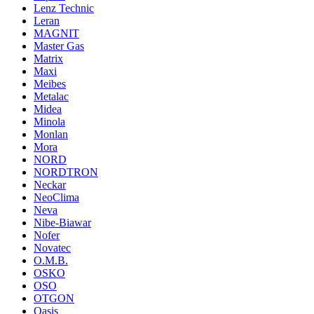
Lenz Technic
Leran
MAGNIT
Master Gas
Matrix
Maxi
Meibes
Metalac
Midea
Minola
Monlan
Mora
NORD
NORDTRON
Neckar
NeoClima
Neva
Nibe-Biawar
Nofer
Novatec
O.M.B.
OSKO
OSO
OTGON
Oasis