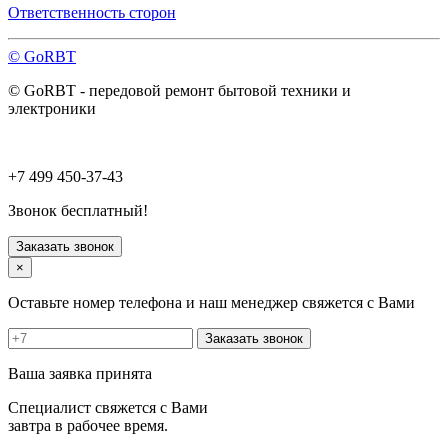
Павловский Посад
Ответственность сторон
Пересвет
Подольск
© GoRBT
Протвино
Пушкино
© GoRBT - передовой ремонт бытовой техники и
Пущино
электроники
Раменское
Реутов
Рошаль
Руза
+7 499 450-37-43
Сергиев Посад
Серпухов
Звонок бесплатный!
Солнечногорск
Старая Купавна
Заказать звонок
Ступино
×
Талдом
Троицк
Оставьте номер телефона и наш менеджер свяжется с Вами
Фрязино
Химки
Заказать звонок
Хотьково
Черноголовка
Ваша заявка принята
Чехов
Шатура
Специалист свяжется с Вами
Щелково
завтра в рабочее время.
Щербинка