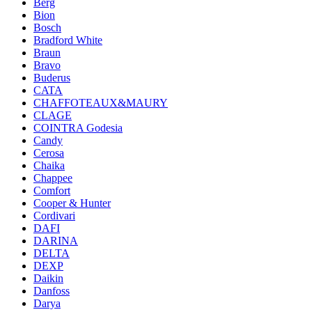
Berg
Bion
Bosch
Bradford White
Braun
Bravo
Buderus
CATA
CHAFFOTEAUX&MAURY
CLAGE
COINTRA Godesia
Candy
Cerosa
Chaika
Chappee
Comfort
Cooper & Hunter
Cordivari
DAFI
DARINA
DELTA
DEXP
Daikin
Danfoss
Darya