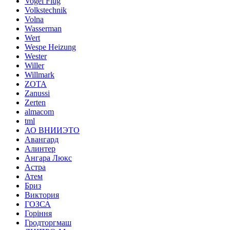
Vogel Flug
Volkstechnik
Volna
Wasserman
Wert
Wespe Heizung
Wester
Willer
Willmark
ZOTA
Zanussi
Zerten
almacom
tml
АО ВНИИЭТО
Авангард
Алинтер
Ангара Люкс
Астра
Атем
Бриз
Виктория
ГОЗСА
Горіння
Гродторгмаш