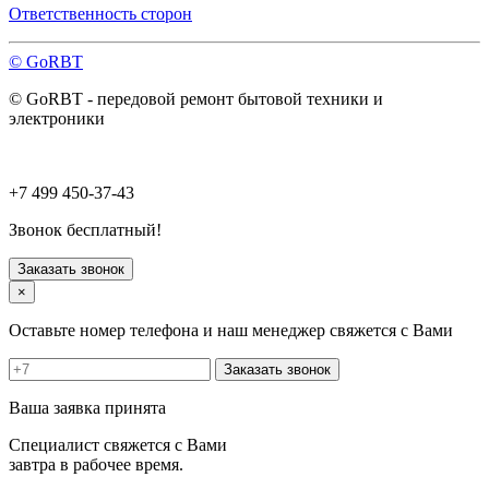
Павловский Посад
Ответственность сторон
Пересвет
Подольск
© GoRBT
Протвино
Пушкино
© GoRBT - передовой ремонт бытовой техники и
Пущино
электроники
Раменское
Реутов
Рошаль
Руза
+7 499 450-37-43
Сергиев Посад
Серпухов
Звонок бесплатный!
Солнечногорск
Старая Купавна
Заказать звонок
Ступино
×
Талдом
Троицк
Оставьте номер телефона и наш менеджер свяжется с Вами
Фрязино
Химки
Заказать звонок
Хотьково
Черноголовка
Ваша заявка принята
Чехов
Шатура
Специалист свяжется с Вами
Щелково
завтра в рабочее время.
Щербинка