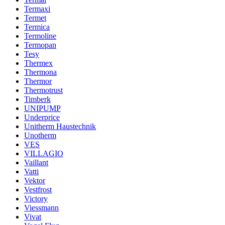
Termaxi
Termet
Termica
Termoline
Termopan
Tesy
Thermex
Thermona
Thermor
Thermotrust
Timberk
UNIPUMP
Underprice
Unitherm Haustechnik
Unotherm
VES
VILLAGIO
Vaillant
Vatti
Vektor
Vestfrost
Victory
Viessmann
Vivat