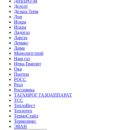
ДНІПРО-М
Делсот
Дельта Терм
Дон
Искра
Искра
Ладогаз
Ларгаз
Лемакс
Лима
Монолитстрой
Наш газ
Нева-Транзит
Ока
Протон
РОСС
Реал
Россиянка
ТАГАНРОГ ГАЗОАППАРАТ
ТСС
ТеплоВест
Теплотех
ТермоСтайл
Термолюкс
ЭВАН