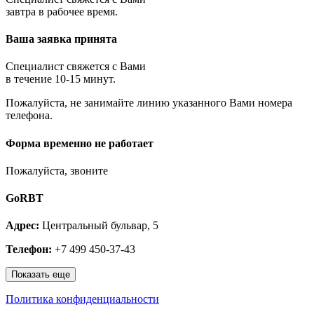
Королёв
завтра в рабочее время.
Котельники
Красноармейск
Ваша заявка принята
Красногорск
Краснозаводск
Краснознаменск
Специалист свяжется с Вами
Кубинка
в течение 10-15 минут.
Куровское
Пожалуйста, не занимайте линию указанного Вами номера
Ликино-Дулёво
телефона.
Лобня
Лосино-Петровский
Луховицы
Форма временно не работает
Лыткарино
Люберцы
Пожалуйста, звоните
Малаховка
Можайск
GoRBT
Москва и МО
Мытищи
Адрес:
Центральный бульвар, 5
Наро-Фоминск
Нахабино
Телефон:
+7 499 450-37-43
Ногинск
Одинцово
Показать еще
Ожерелье
Озёры
Политика конфиденциальности
Орехово-Зуево