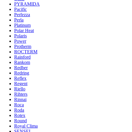
PYRAMIDA
Pacific
Perfezza
Perla
Platinum
Polar Heat
Polaris
Power
Protherm
ROCTERM
Rainford
Rankom
Redber
Redring
Reflex
Regent
Riello
Rihters
Rinnai
Roca
Roda
Rotex
Round
Royal Clima
SENSEI