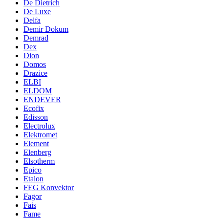
De Dietrich
De Luxe
Delfa
Demir Dokum
Demrad
Dex
Dion
Domos
Drazice
ELBI
ELDOM
ENDEVER
Ecofix
Edisson
Electrolux
Elektromet
Element
Elenberg
Elsotherm
Epico
Etalon
FEG Konvektor
Fagor
Fais
Fame