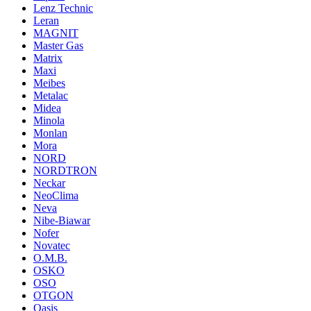
Lenz Technic
Leran
MAGNIT
Master Gas
Matrix
Maxi
Meibes
Metalac
Midea
Minola
Monlan
Mora
NORD
NORDTRON
Neckar
NeoClima
Neva
Nibe-Biawar
Nofer
Novatec
O.M.B.
OSKO
OSO
OTGON
Oasis