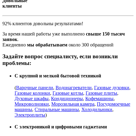
Довольные
клиенты
92% клиентов довольны результатами!
За время нашей работы уже выполнено
свыше 150 тысяч
заявок
.
Ежедневно
мы обрабатываем
около 300 обращений
Задайте вопрос специалисту, если возникли
проблемы:
С крупной и мелкой бытовой техникой
(
Варочные панели
,
Водонагреватели
,
Газовые духовки
,
Газовые колонки
,
Газовые котлы
,
Газовые плиты
,
Духовые шкафы
,
Кондиционеры
,
Кофемашины
,
Микроволновки
,
Морозильная камера
,
Посудомоечные
машины
,
Стиральные машины
,
Холодильники
,
Электроплиты
)
С электроникой и цифровыми гаджетами