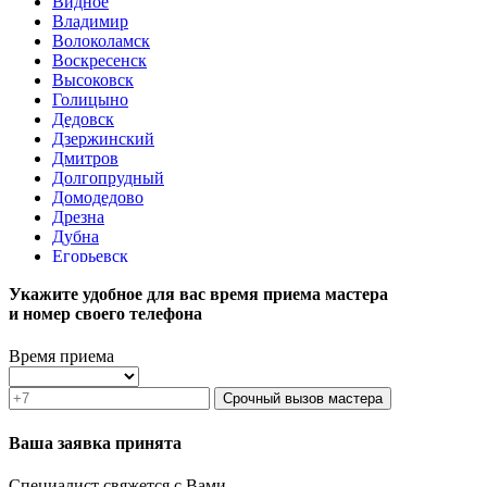
Видное
Владимир
Волоколамск
Воскресенск
Высоковск
Голицыно
Дедовск
Дзержинский
Дмитров
Долгопрудный
Домодедово
Дрезна
Дубна
Егорьевск
Железнодорожный
Укажите удобное для вас время приема мастера
Жуковский
и номер своего телефона
Зарайск
Звенигород
Зеленоград
Время приема
Ивантеевка
Истра
Срочный вызов мастера
Кашира
Климовск
Ваша заявка принята
Клин
Коломна
Специалист свяжется с Вами