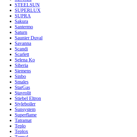
STEELSUN
SUPERLUX
SUPRA
Sakura
Santermo
Saturn
Saunier Duval
Savanna
Scandi
Scarlett
Selena Ko
Siberia
Siemens
Sinbo
Smales
StarGas
Stavrolit
Stiebel Eltron
Styleboiler
Sunsystem
Superflame
Tatramat
Teplo
Teplox
Termal