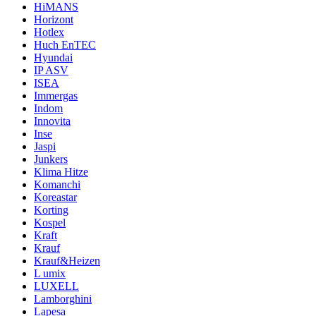
HiMANS
Horizont
Hotlex
Huch EnTEC
Hyundai
IP ASV
ISEA
Immergas
Indom
Innovita
Inse
Jaspi
Junkers
Klima Hitze
Komanchi
Koreastar
Korting
Kospel
Kraft
Krauf
Krauf&Heizen
L umix
LUXELL
Lamborghini
Lapesa