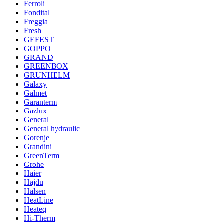
Ferroli
Fondital
Freggia
Fresh
GEFEST
GOPPO
GRAND
GREENBOX
GRUNHELM
Galaxy
Galmet
Garanterm
Gazlux
General
General hydraulic
Gorenje
Grandini
GreenTerm
Grohe
Haier
Hajdu
Halsen
HeatLine
Heateq
Hi-Therm