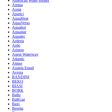
American Water Heater
Amina
Aosta
Aparici
AquaHeat
AquaVerso
Aquahot
Aquastar
Aquatec
Arderia
Ardo
Ariston
Aston Waterway
Atlantic
Atmor
Austria Email
Avrora
BANDINI
BEKO
BIASI
BORK
Ballu
BaltGaz
Baxi
Beretta