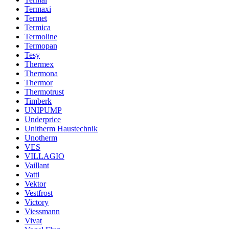
Termaxi
Termet
Termica
Termoline
Termopan
Tesy
Thermex
Thermona
Thermor
Thermotrust
Timberk
UNIPUMP
Underprice
Unitherm Haustechnik
Unotherm
VES
VILLAGIO
Vaillant
Vatti
Vektor
Vestfrost
Victory
Viessmann
Vivat