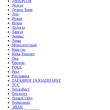
ДНІПРО-М
Делсот
Дельта Терм
Дон
Искра
Искра
Ладогаз
Ларгаз
Лемакс
Лима
Монолитстрой
Наш газ
Нева-Транзит
Ока
Протон
РОСС
Реал
Россиянка
ТАГАНРОГ ГАЗОАППАРАТ
ТСС
ТеплоВест
Теплотех
ТермоСтайл
Термолюкс
ЭВАН