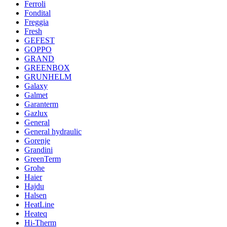
Ferroli
Fondital
Freggia
Fresh
GEFEST
GOPPO
GRAND
GREENBOX
GRUNHELM
Galaxy
Galmet
Garanterm
Gazlux
General
General hydraulic
Gorenje
Grandini
GreenTerm
Grohe
Haier
Hajdu
Halsen
HeatLine
Heateq
Hi-Therm