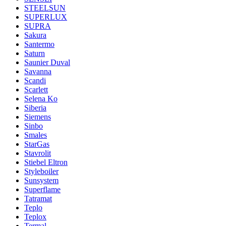
STEELSUN
SUPERLUX
SUPRA
Sakura
Santermo
Saturn
Saunier Duval
Savanna
Scandi
Scarlett
Selena Ko
Siberia
Siemens
Sinbo
Smales
StarGas
Stavrolit
Stiebel Eltron
Styleboiler
Sunsystem
Superflame
Tatramat
Teplo
Teplox
Termal