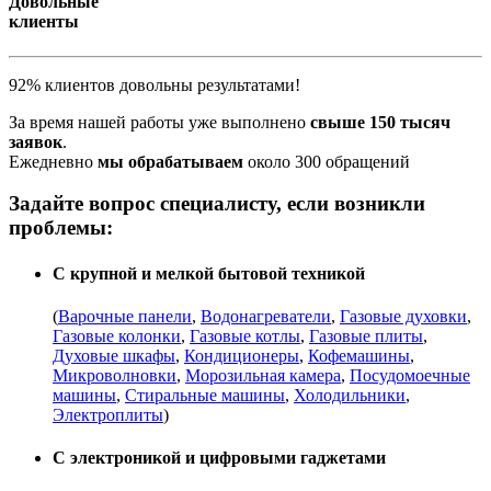
Довольные
клиенты
92% клиентов довольны результатами!
За время нашей работы уже выполнено
свыше 150 тысяч
заявок
.
Ежедневно
мы обрабатываем
около 300 обращений
Задайте вопрос специалисту, если возникли
проблемы:
С крупной и мелкой бытовой техникой
(
Варочные панели
,
Водонагреватели
,
Газовые духовки
,
Газовые колонки
,
Газовые котлы
,
Газовые плиты
,
Духовые шкафы
,
Кондиционеры
,
Кофемашины
,
Микроволновки
,
Морозильная камера
,
Посудомоечные
машины
,
Стиральные машины
,
Холодильники
,
Электроплиты
)
С электроникой и цифровыми гаджетами