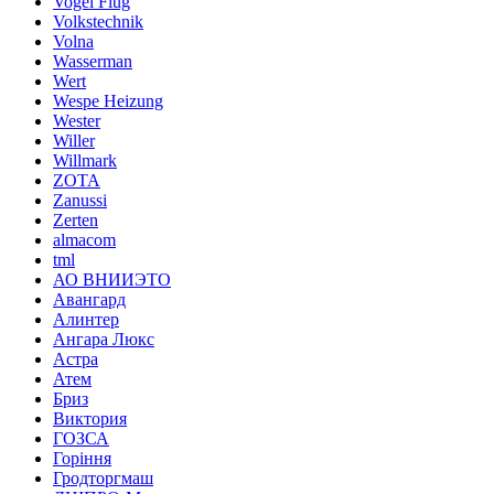
Vogel Flug
Volkstechnik
Volna
Wasserman
Wert
Wespe Heizung
Wester
Willer
Willmark
ZOTA
Zanussi
Zerten
almacom
tml
АО ВНИИЭТО
Авангард
Алинтер
Ангара Люкс
Астра
Атем
Бриз
Виктория
ГОЗСА
Горіння
Гродторгмаш