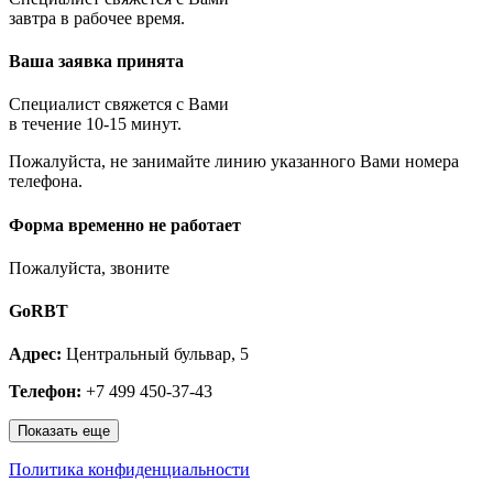
Королёв
завтра в рабочее время.
Котельники
Красноармейск
Ваша заявка принята
Красногорск
Краснозаводск
Краснознаменск
Специалист свяжется с Вами
Кубинка
в течение 10-15 минут.
Куровское
Пожалуйста, не занимайте линию указанного Вами номера
Ликино-Дулёво
телефона.
Лобня
Лосино-Петровский
Луховицы
Форма временно не работает
Лыткарино
Люберцы
Пожалуйста, звоните
Малаховка
Можайск
GoRBT
Москва и МО
Мытищи
Адрес:
Центральный бульвар, 5
Наро-Фоминск
Нахабино
Телефон:
+7 499 450-37-43
Ногинск
Одинцово
Показать еще
Ожерелье
Озёры
Политика конфиденциальности
Орехово-Зуево