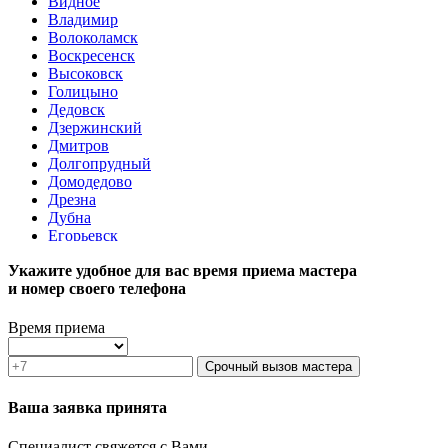
Видное
Владимир
Волоколамск
Воскресенск
Высоковск
Голицыно
Дедовск
Дзержинский
Дмитров
Долгопрудный
Домодедово
Дрезна
Дубна
Егорьевск
Железнодорожный
Укажите удобное для вас время приема мастера
Жуковский
и номер своего телефона
Зарайск
Звенигород
Зеленоград
Время приема
Ивантеевка
Истра
Срочный вызов мастера
Кашира
Климовск
Ваша заявка принята
Клин
Коломна
Специалист свяжется с Вами