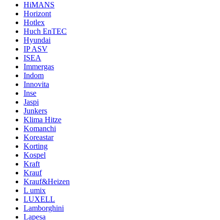
HiMANS
Horizont
Hotlex
Huch EnTEC
Hyundai
IP ASV
ISEA
Immergas
Indom
Innovita
Inse
Jaspi
Junkers
Klima Hitze
Komanchi
Koreastar
Korting
Kospel
Kraft
Krauf
Krauf&Heizen
L umix
LUXELL
Lamborghini
Lapesa