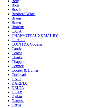
Berg
Bion
Bosch
Bradford White
Braun
Bravo
Buderus
CATA
CHAFFOTEAUX&MAURY
CLAGE
COINTRA Godesia
Candy
Cerosa
Chaika
Chappee
Comfort
Cooper & Hunter
Cordivari
DAFI
DARINA
DELTA
DEXP
Daikin
Danfoss
Darya