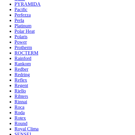
PYRAMIDA
Pacific
Perfezza
Perla
Platinum
Polar Heat
Polaris
Power
Protherm
ROCTERM
Rainford
Rankom
Redber
Redring
Reflex
Regent
Riello
Rihters
Rinnai
Roca
Roda
Rotex
Round
Royal Clima
SENSEI