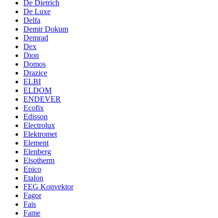
De Dietrich
De Luxe
Delfa
Demir Dokum
Demrad
Dex
Dion
Domos
Drazice
ELBI
ELDOM
ENDEVER
Ecofix
Edisson
Electrolux
Elektromet
Element
Elenberg
Elsotherm
Epico
Etalon
FEG Konvektor
Fagor
Fais
Fame