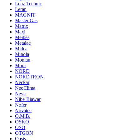
Lenz Technic
Leran
MAGNIT
Master Gas
Matrix
Maxi
Meibes
Metalac
Midea
Minola
Monlan
Mora
NORD
NORDTRON
Neckar
NeoClima
Neva
Nibe-Biawar
Nofer
Novatec
O.M.B.
OSKO
OSO
OTGON
Oasis