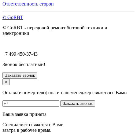
Павловский Посад
Ответственность сторон
Пересвет
Подольск
© GoRBT
Протвино
Пушкино
© GoRBT - передовой ремонт бытовой техники и
Пущино
электроники
Раменское
Реутов
Рошаль
Руза
+7 499 450-37-43
Сергиев Посад
Серпухов
Звонок бесплатный!
Солнечногорск
Старая Купавна
Заказать звонок
Ступино
×
Талдом
Троицк
Оставьте номер телефона и наш менеджер свяжется с Вами
Фрязино
Химки
Заказать звонок
Хотьково
Черноголовка
Ваша заявка принята
Чехов
Шатура
Специалист свяжется с Вами
Щелково
завтра в рабочее время.
Щербинка