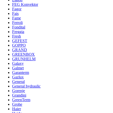
FEG Konvektor
Fagor
Fais
Fame
Ferroli
Fondital
Freggia
Fresh
GEFEST
GOPPO
GRAND
GREENBOX
GRUNHELM
Galaxy
Galmet
Garanterm
Gazlux
General
General hydraulic
Gorenje
Grandini
GreenTerm
Grohe
Haier