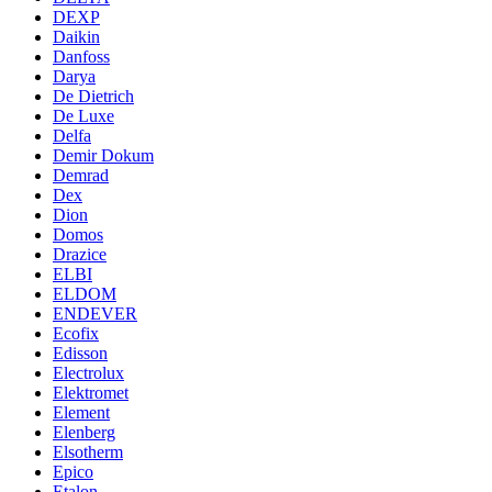
DEXP
Daikin
Danfoss
Darya
De Dietrich
De Luxe
Delfa
Demir Dokum
Demrad
Dex
Dion
Domos
Drazice
ELBI
ELDOM
ENDEVER
Ecofix
Edisson
Electrolux
Elektromet
Element
Elenberg
Elsotherm
Epico
Etalon