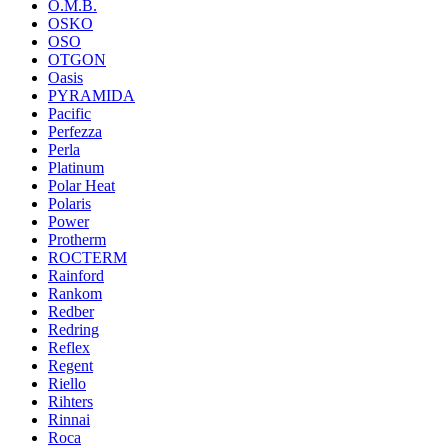
O.M.B.
OSKO
OSO
OTGON
Oasis
PYRAMIDA
Pacific
Perfezza
Perla
Platinum
Polar Heat
Polaris
Power
Protherm
ROCTERM
Rainford
Rankom
Redber
Redring
Reflex
Regent
Riello
Rihters
Rinnai
Roca