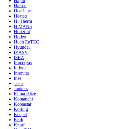
Hajdu
Halsen
HeatLine
Heateq
Hi-Therm
HiMANS
Horizont
Hotlex
Huch EnTEC
Hyundai
IP ASV
ISEA
Immergas
Indom
Innovita
Inse
Jaspi
Junkers
Klima Hitze
Komanchi
Koreastar
Korting
Kospel
Kraft
Krauf