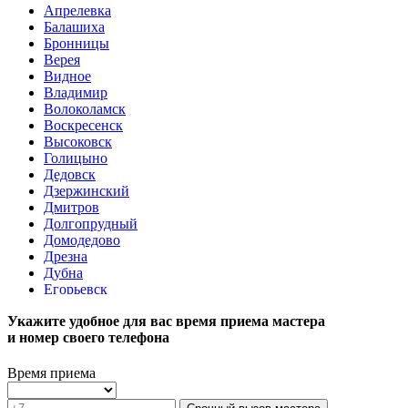
Апрелевка
Балашиха
Бронницы
Верея
Видное
Владимир
Волоколамск
Воскресенск
Высоковск
Голицыно
Дедовск
Дзержинский
Дмитров
Долгопрудный
Домодедово
Дрезна
Дубна
Егорьевск
Железнодорожный
Укажите удобное для вас время приема мастера
Жуковский
и номер своего телефона
Зарайск
Звенигород
Зеленоград
Время приема
Ивантеевка
Истра