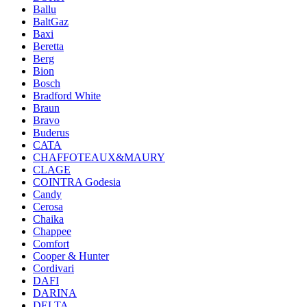
Ballu
BaltGaz
Baxi
Beretta
Berg
Bion
Bosch
Bradford White
Braun
Bravo
Buderus
CATA
CHAFFOTEAUX&MAURY
CLAGE
COINTRA Godesia
Candy
Cerosa
Chaika
Chappee
Comfort
Cooper & Hunter
Cordivari
DAFI
DARINA
DELTA