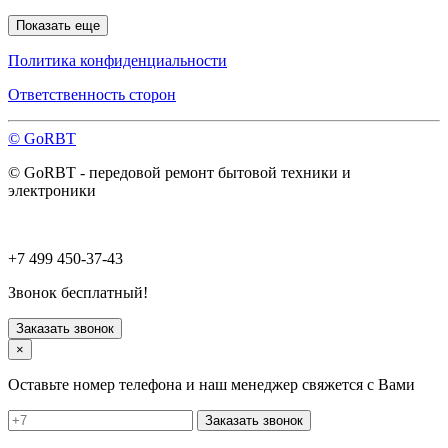
Одинцово
Показать еще
Ожерелье
Озёры
Политика конфиденциальности
Орехово-Зуево
Павловский Посад
Ответственность сторон
Пересвет
Подольск
© GoRBT
Протвино
Пушкино
© GoRBT - передовой ремонт бытовой техники и
Пущино
электроники
Раменское
Реутов
Рошаль
Руза
+7 499 450-37-43
Сергиев Посад
Серпухов
Звонок бесплатный!
Солнечногорск
Старая Купавна
Заказать звонок
Ступино
×
Талдом
Троицк
Оставьте номер телефона и наш менеджер свяжется с Вами
Фрязино
Химки
Заказать звонок
Хотьково
Черноголовка