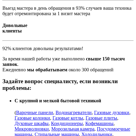
Выезд мастера в день обращения в 93% случаев ваша техника
будет отремонтирована за 1 визит мастера
Довольные
клиенты
92% клиентов довольны результатами!
За время нашей работы уже выполнено
свыше 150 тысяч
заявок
.
Ежедневно
мы обрабатываем
около 300 обращений
Задайте вопрос специалисту, если возникли
проблемы:
С крупной и мелкой бытовой техникой
(
Варочные панели
,
Водонагреватели
,
Газовые духовки
,
Газовые колонки
,
Газовые котлы
,
Газовые плиты
,
Духовые шкафы
,
Кондиционеры
,
Кофемашины
,
Микроволновки
,
Морозильная камера
,
Посудомоечные
машины
,
Стиральные машины
,
Холодильники
,