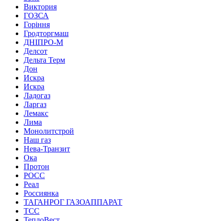
Виктория
ГОЗСА
Горіння
Гродторгмаш
ДНІПРО-М
Делсот
Дельта Терм
Дон
Искра
Искра
Ладогаз
Ларгаз
Лемакс
Лима
Монолитстрой
Наш газ
Нева-Транзит
Ока
Протон
РОСС
Реал
Россиянка
ТАГАНРОГ ГАЗОАППАРАТ
ТСС
ТеплоВест