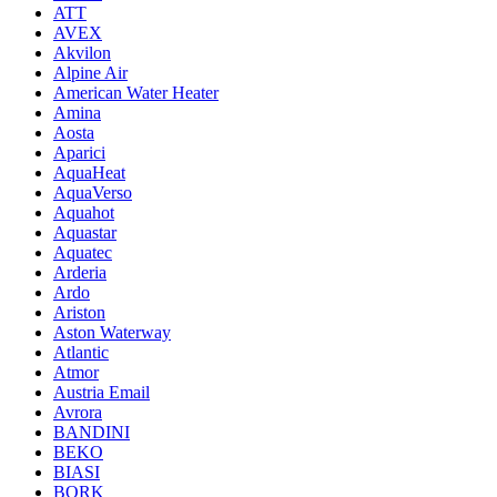
ATT
AVEX
Akvilon
Alpine Air
American Water Heater
Amina
Aosta
Aparici
AquaHeat
AquaVerso
Aquahot
Aquastar
Aquatec
Arderia
Ardo
Ariston
Aston Waterway
Atlantic
Atmor
Austria Email
Avrora
BANDINI
BEKO
BIASI
BORK