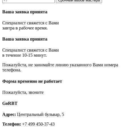
Срочный вызов мастера
Кашира
Климовск
Ваша заявка принята
Клин
Коломна
Специалист свяжется с Вами
Королёв
завтра в рабочее время.
Котельники
Красноармейск
Ваша заявка принята
Красногорск
Краснозаводск
Краснознаменск
Специалист свяжется с Вами
Кубинка
в течение 10-15 минут.
Куровское
Пожалуйста, не занимайте линию указанного Вами номера
Ликино-Дулёво
телефона.
Лобня
Лосино-Петровский
Луховицы
Форма временно не работает
Лыткарино
Люберцы
Пожалуйста, звоните
Малаховка
Можайск
GoRBT
Москва и МО
Мытищи
Адрес:
Центральный бульвар, 5
Наро-Фоминск
Нахабино
Телефон:
+7 499 450-37-43
Ногинск