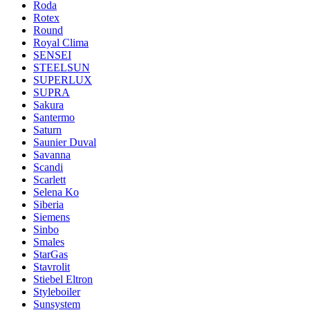
Roda
Rotex
Round
Royal Clima
SENSEI
STEELSUN
SUPERLUX
SUPRA
Sakura
Santermo
Saturn
Saunier Duval
Savanna
Scandi
Scarlett
Selena Ko
Siberia
Siemens
Sinbo
Smales
StarGas
Stavrolit
Stiebel Eltron
Styleboiler
Sunsystem