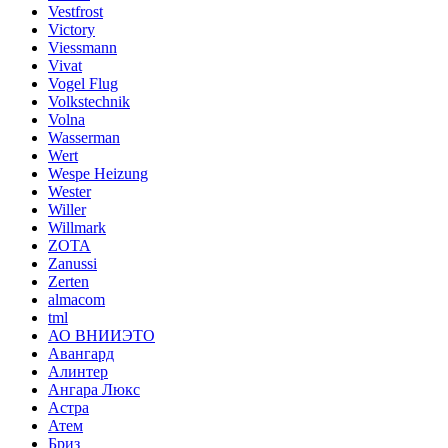
Vestfrost
Victory
Viessmann
Vivat
Vogel Flug
Volkstechnik
Volna
Wasserman
Wert
Wespe Heizung
Wester
Willer
Willmark
ZOTA
Zanussi
Zerten
almacom
tml
АО ВНИИЭТО
Авангард
Алинтер
Ангара Люкс
Астра
Атем
Бриз