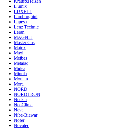
Krauf&Heizen
L umix
LUXELL
Lamborghini
Lapesa
Lenz Technic
Leran
MAGNIT
Master Gas
Matrix
Maxi
Meibes
Metalac
Midea
Minola
Monlan
Mora
NORD
NORDTRON
Neckar
NeoClima
Neva
Nibe-Biawar
Nofer
Novatec