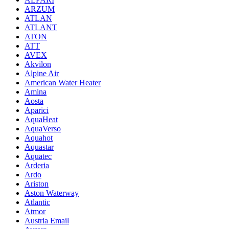
ARZUM
ATLAN
ATLANT
ATON
ATT
AVEX
Akvilon
Alpine Air
American Water Heater
Amina
Aosta
Aparici
AquaHeat
AquaVerso
Aquahot
Aquastar
Aquatec
Arderia
Ardo
Ariston
Aston Waterway
Atlantic
Atmor
Austria Email