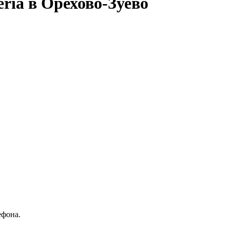
ria в Орехово-Зуево
ефона.