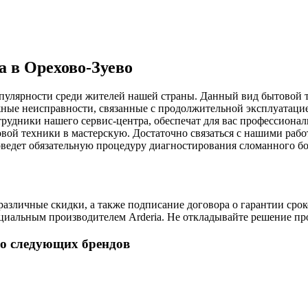
a в Орехово-Зуево
пулярности среди жителей нашей страны. Данный вид бытовой т
жные неисправности, связанные с продолжительной эксплуатаци
отрудники нашего сервис-центра, обеспечат для вас профессион
товой техники в мастерскую. Достаточно связаться с нашими ра
оведет обязательную процедуру диагностирования сломанного бо
зличные скидки, а также подписание договора о гарантии сроко
иальным производителем Arderia. Не откладывайте решение про
во следующих брендов