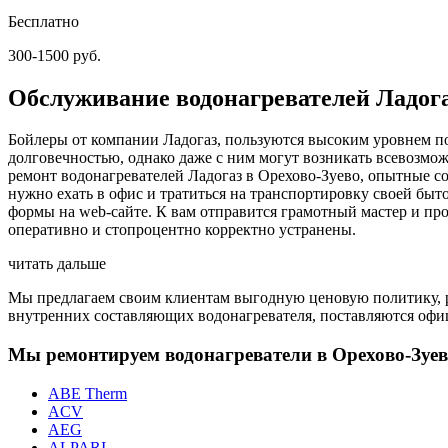
Бесплатно
300-1500 руб.
Обслуживание водонагревателей Ладога
Бойлеры от компании Ладогаз, пользуются высоким уровнем п
долговечностью, однако даже с ним могут возникать всевозмо
ремонт водонагревателей Ладогаз в Орехово-Зуево, опытные с
нужно ехать в офис и тратиться на транспортировку своей бы
формы на web-сайте. К вам отправится грамотный мастер и пр
оперативно и стопроцентно корректно устранены.
читать дальше
Мы предлагаем своим клиентам выгодную ценовую политику, ра
внутренних составляющих водонагревателя, поставляются офиц
Мы ремонтируем водонагреватели в Орехово-Зуе
ABE Therm
ACV
AEG
ALPARI