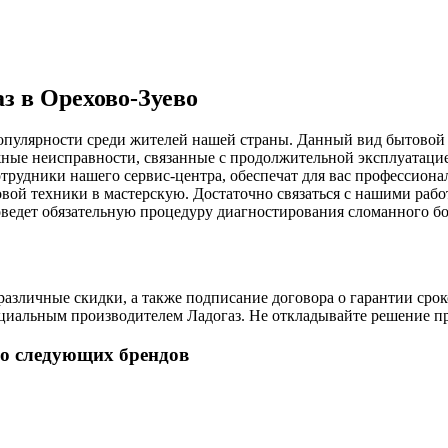
з в Орехово-Зуево
опулярности среди жителей нашей страны. Данный вид бытовой 
жные неисправности, связанные с продолжительной эксплуатаци
отрудники нашего сервис-центра, обеспечат для вас профессион
товой техники в мастерскую. Достаточно связаться с нашими ра
оведет обязательную процедуру диагностирования сломанного бо
зличные скидки, а также подписание договора о гарантии сроко
иальным производителем Ладогаз. Не откладывайте решение про
во следующих брендов