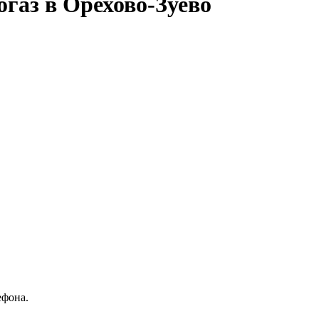
газ в Орехово-Зуево
ефона.