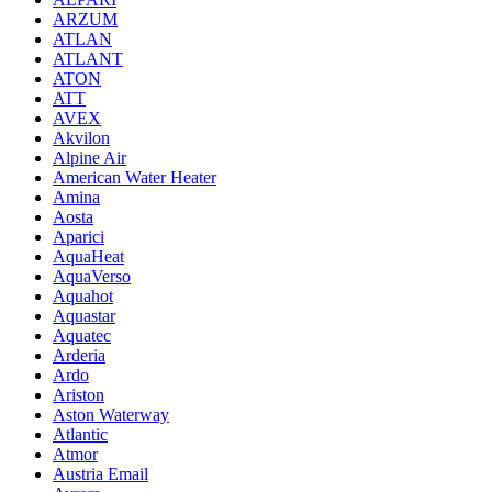
ARZUM
ATLAN
ATLANT
ATON
ATT
AVEX
Akvilon
Alpine Air
American Water Heater
Amina
Aosta
Aparici
AquaHeat
AquaVerso
Aquahot
Aquastar
Aquatec
Arderia
Ardo
Ariston
Aston Waterway
Atlantic
Atmor
Austria Email