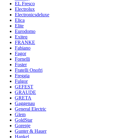
EL Fresco
Electrolux
Electronicsdeluxe
Elica
Elite
Eurodomo
Exiteq
FRANKE
Fabiano
Fagor
Fornelli
Foster
Fratelli Onofri
Freggia
Fulgor
GEFEST
GRAUDE
GRETA
Gaggenau
General Electric
Glem
GoldStar
Gorenje
Gunter & Hauer
Hankel