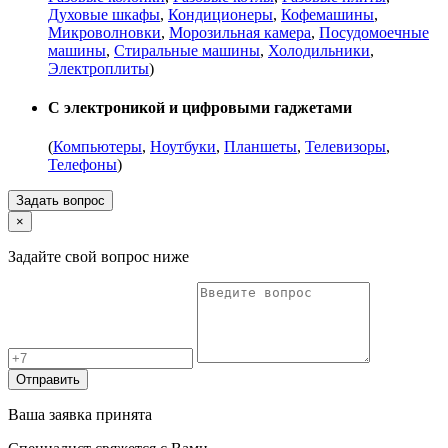
Духовые шкафы
,
Кондиционеры
,
Кофемашины
,
Микроволновки
,
Морозильная камера
,
Посудомоечные
машины
,
Стиральные машины
,
Холодильники
,
Электроплиты
)
С электроникой и цифровыми гаджетами
(
Компьютеры
,
Ноутбуки
,
Планшеты
,
Телевизоры
,
Телефоны
)
Задать вопрос
×
Задайте свой вопрос ниже
Отправить
Ваша заявка принята