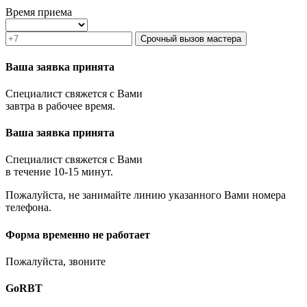
Зеленоград
Время приема
Ивантеевка
Истра
Срочный вызов мастера
Кашира
Климовск
Ваша заявка принята
Клин
Коломна
Специалист свяжется с Вами
Королёв
завтра в рабочее время.
Котельники
Красноармейск
Ваша заявка принята
Красногорск
Краснозаводск
Краснознаменск
Специалист свяжется с Вами
Кубинка
в течение 10-15 минут.
Куровское
Пожалуйста, не занимайте линию указанного Вами номера
Ликино-Дулёво
телефона.
Лобня
Лосино-Петровский
Луховицы
Форма временно не работает
Лыткарино
Люберцы
Пожалуйста, звоните
Малаховка
Можайск
GoRBT
Москва и МО
Мытищи