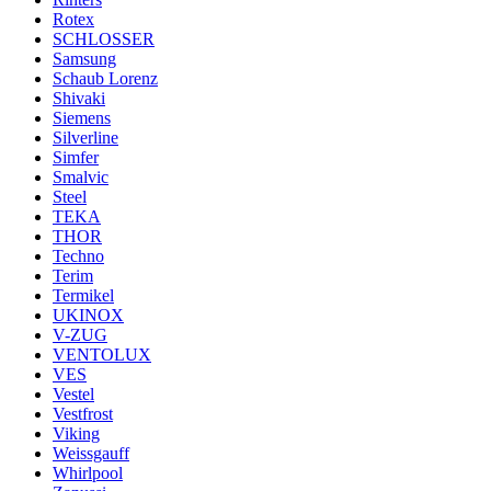
Rotex
SCHLOSSER
Samsung
Schaub Lorenz
Shivaki
Siemens
Silverline
Simfer
Smalvic
Steel
TEKA
THOR
Techno
Terim
Termikel
UKINOX
V-ZUG
VENTOLUX
VES
Vestel
Vestfrost
Viking
Weissgauff
Whirlpool