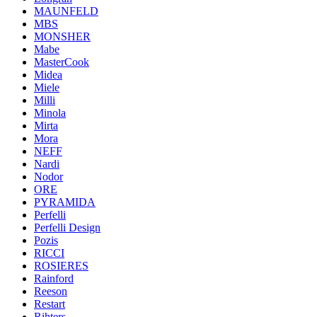
MAUNFELD
MBS
MONSHER
Mabe
MasterCook
Midea
Miele
Milli
Minola
Mirta
Mora
NEFF
Nardi
Nodor
ORE
PYRAMIDA
Perfelli
Perfelli Design
Pozis
RICCI
ROSIERES
Rainford
Reeson
Restart
Rihters