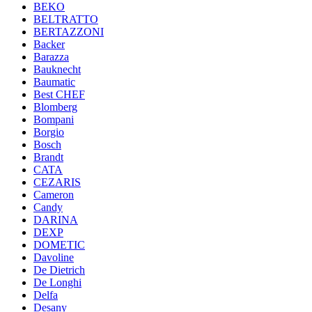
BEKO
BELTRATTO
BERTAZZONI
Backer
Barazza
Bauknecht
Baumatic
Best CHEF
Blomberg
Bompani
Borgio
Bosch
Brandt
CATA
CEZARIS
Cameron
Candy
DARINA
DEXP
DOMETIC
Davoline
De Dietrich
De Longhi
Delfa
Desany