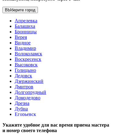
ВЫберите город
Апрелевка
Балашиха
Бронницы
Верея
Видное
Владимир
Волоколамск
Воскресенск
Высоковск
Голицыно
Дедовск
Дзержинский
Дмитров
Долгопрудный
Домодедово
Дрезна
Дубна
Егорьевск
Железнодорожный
Укажите удобное для вас время приема мастера
Жуковский
и номер своего телефона
Зарайск
Звенигород