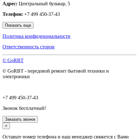
Адрес:
Центральный бульвар, 5
Наро-Фоминск
Нахабино
Телефон:
+7 499 450-37-43
Ногинск
Одинцово
Показать еще
Ожерелье
Озёры
Политика конфиденциальности
Орехово-Зуево
Павловский Посад
Ответственность сторон
Пересвет
Подольск
© GoRBT
Протвино
Пушкино
© GoRBT - передовой ремонт бытовой техники и
Пущино
электроники
Раменское
Реутов
Рошаль
Руза
+7 499 450-37-43
Сергиев Посад
Серпухов
Звонок бесплатный!
Солнечногорск
Старая Купавна
Заказать звонок
Ступино
×
Талдом
Троицк
Оставьте номер телефона и наш менеджер свяжется с Вами