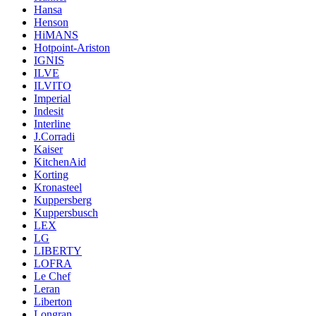
Hansa
Henson
HiMANS
Hotpoint-Ariston
IGNIS
ILVE
ILVITO
Imperial
Indesit
Interline
J.Corradi
Kaiser
KitchenAid
Korting
Kronasteel
Kuppersberg
Kuppersbusch
LEX
LG
LIBERTY
LOFRA
Le Chef
Leran
Liberton
Longran