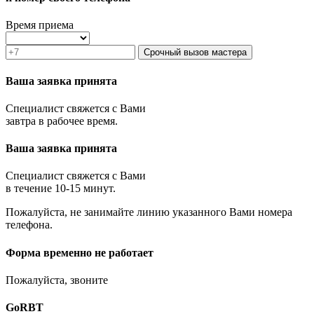
Звенигород
Зеленоград
Время приема
Ивантеевка
Истра
Срочный вызов мастера
Кашира
Климовск
Ваша заявка принята
Клин
Коломна
Специалист свяжется с Вами
Королёв
завтра в рабочее время.
Котельники
Красноармейск
Ваша заявка принята
Красногорск
Краснозаводск
Краснознаменск
Специалист свяжется с Вами
Кубинка
в течение 10-15 минут.
Куровское
Пожалуйста, не занимайте линию указанного Вами номера
Ликино-Дулёво
телефона.
Лобня
Лосино-Петровский
Луховицы
Форма временно не работает
Лыткарино
Люберцы
Пожалуйста, звоните
Малаховка
Можайск
GoRBT
Москва и МО