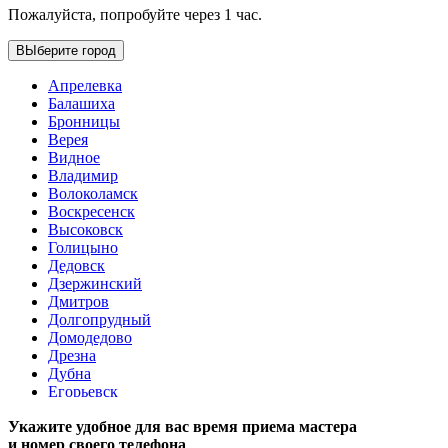
Пожалуйста, попробуйте через 1 час.
ВЫберите город
Апрелевка
Балашиха
Бронницы
Верея
Видное
Владимир
Волоколамск
Воскресенск
Высоковск
Голицыно
Дедовск
Дзержинский
Дмитров
Долгопрудный
Домодедово
Дрезна
Дубна
Егорьевск
Железнодорожный
Укажите удобное для вас время приема мастера
Жуковский
и номер своего телефона
Зарайск