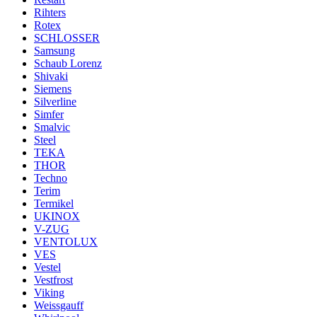
Rihters
Rotex
SCHLOSSER
Samsung
Schaub Lorenz
Shivaki
Siemens
Silverline
Simfer
Smalvic
Steel
TEKA
THOR
Techno
Terim
Termikel
UKINOX
V-ZUG
VENTOLUX
VES
Vestel
Vestfrost
Viking
Weissgauff