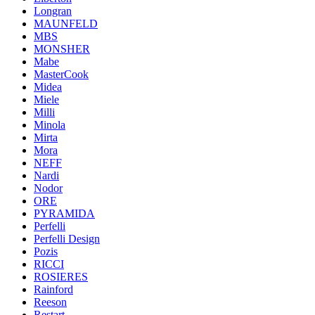
Longran
MAUNFELD
MBS
MONSHER
Mabe
MasterCook
Midea
Miele
Milli
Minola
Mirta
Mora
NEFF
Nardi
Nodor
ORE
PYRAMIDA
Perfelli
Perfelli Design
Pozis
RICCI
ROSIERES
Rainford
Reeson
Restart