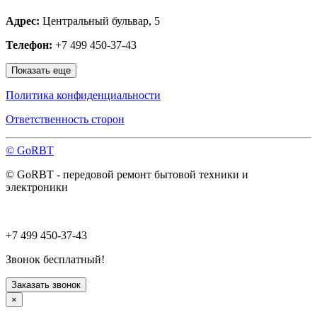
Мытищи
Адрес:
Центральный бульвар, 5
Наро-Фоминск
Нахабино
Телефон:
+7 499 450-37-43
Ногинск
Одинцово
Показать еще
Ожерелье
Озёры
Политика конфиденциальности
Орехово-Зуево
Павловский Посад
Ответственность сторон
Пересвет
Подольск
© GoRBT
Протвино
Пушкино
© GoRBT - передовой ремонт бытовой техники и
Пущино
электроники
Раменское
Реутов
Рошаль
Руза
+7 499 450-37-43
Сергиев Посад
Серпухов
Звонок бесплатный!
Солнечногорск
Старая Купавна
Заказать звонок
Ступино
×
Талдом