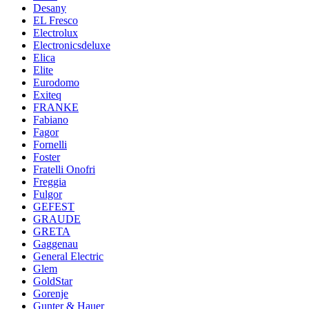
Desany
EL Fresco
Electrolux
Electronicsdeluxe
Elica
Elite
Eurodomo
Exiteq
FRANKE
Fabiano
Fagor
Fornelli
Foster
Fratelli Onofri
Freggia
Fulgor
GEFEST
GRAUDE
GRETA
Gaggenau
General Electric
Glem
GoldStar
Gorenje
Gunter & Hauer