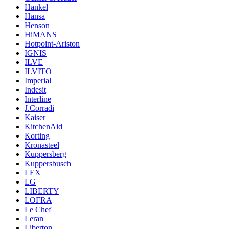
Hankel
Hansa
Henson
HiMANS
Hotpoint-Ariston
IGNIS
ILVE
ILVITO
Imperial
Indesit
Interline
J.Corradi
Kaiser
KitchenAid
Korting
Kronasteel
Kuppersberg
Kuppersbusch
LEX
LG
LIBERTY
LOFRA
Le Chef
Leran
Liberton