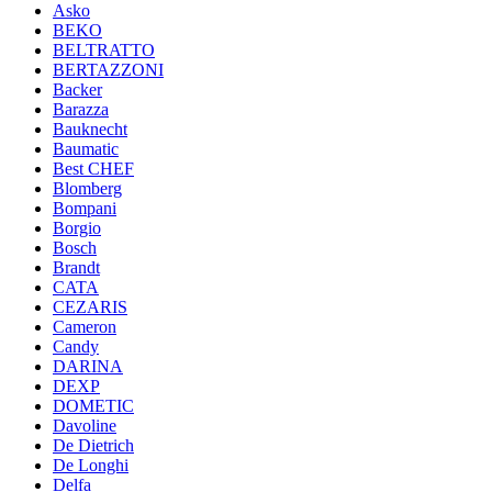
Asko
BEKO
BELTRATTO
BERTAZZONI
Backer
Barazza
Bauknecht
Baumatic
Best CHEF
Blomberg
Bompani
Borgio
Bosch
Brandt
CATA
CEZARIS
Cameron
Candy
DARINA
DEXP
DOMETIC
Davoline
De Dietrich
De Longhi
Delfa